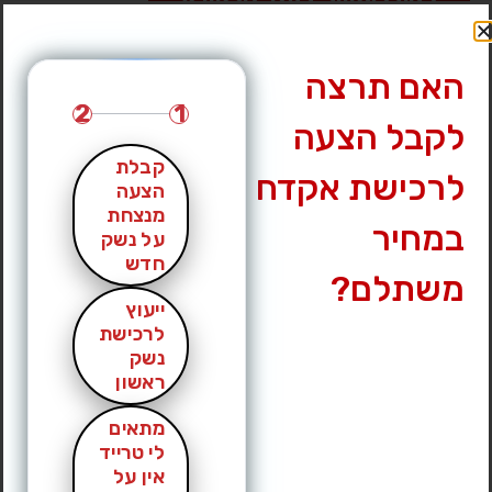
לחץ לצפייה במס’ טלפון »
האם תרצה
2
1
לקבל הצעה
קבלת
לרכישת אקדח
הצעה
מנצחת
במחיר
על נשק
חדש
משתלם?
ייעוץ
לרכישת
נשק
ראשון
מתאים
לי טרייד
אין על