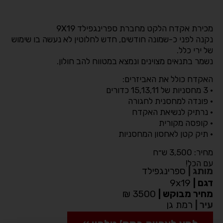
מכירת אקדח הלקט מחברת ספרינגפילד 9X19
נקנה לפני כ-שמונה חודשים, חדש לחלוטין לא נעשה בו שימוש
של ירי כלל.
נשמר בתנאים מצוינים ונמצא במטווח להב חולון.
האקדח כולל את האביזרים:
• 3 מחסניות של 15,13,11 כדורים
• פונדה למחסנית לחגורה
• נרתיק לנשיאת האקדח
• קופסה מקורית
• ⁠תיק קטן לאחסון המחסניות
מחיר: 3,500 ש״ח
עם הכל!
מותג
|
ספרינגפילד
דגם
|
9x19
מחיר מבוקש
|
3500 ₪
עיר
|
רמת גן