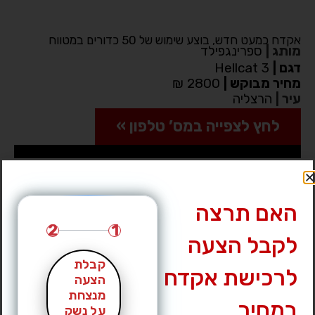
אקדח כמעט חדש, בוצע שימוש של 50 כדורים במטווח
מותג
|
ספרינגפילד
דגם
|
Hellcat 3
מחיר מבוקש
|
2800 ₪
עיר
|
הרצליה
לחץ לצפייה במס’ טלפון »
האם תרצה
2
1
לקבל הצעה
קבלת
לרכישת אקדח
הצעה
מנצחת
במחיר
על נשק