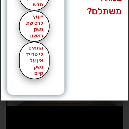
חדש
משתלם?
ייעוץ
לרכישת
נשק
ראשון
מתאים
לי טרייד
אין על
נשק
קיים