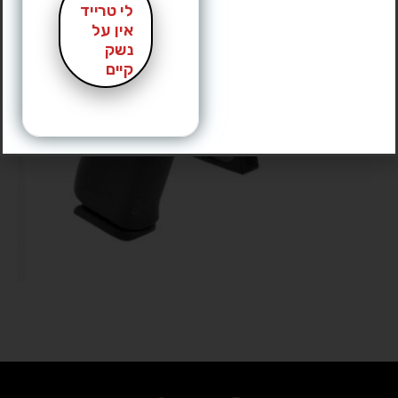
לי טרייד
אין על
נשק
קיים