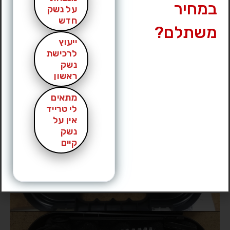
במחיר
מחיר מבוקש
|
2199 ₪
על נשק
עיר
|
תל אביב
חדש
משתלם?
לחץ לצפייה במס’ טלפון »
ייעוץ
לרכישת
נשק
ראשון
מתאים
לי טרייד
אין על
נשק
קיים