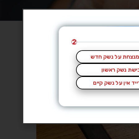
2
נצחת על נשק חדש
כישת נשק ראשון
יד אין על נשק קיים