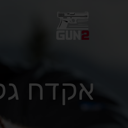
אקדח גל