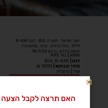
ייצור ישראלי , תוצרת BUL , דגם B-AXE
9*19 , כולל נרתיק , קייס , מחסנית 1 .
הנשק כחדש , נרכש 18/7/24 .
מותג
|
בול AXE
דגם
|
BUL B-AXE
מחיר מבוקש
|
1000 ₪
עיר
|
הרצליה
לחץ לצפייה במס’ טלפון »
האם תרצה לקבל הצעה 