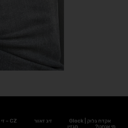
אקדח גלוק | Glock
זיג זאוור
CZ – זי זד
מי אנחנו?
מגזין