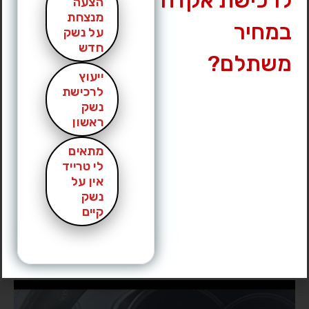
לרכישת אקדח
הצעה
מנצחת
במחיר
על נשק
חדש
משתלם?
ייעוץ
לרכישת
נשק
ראשון
מתאים
לי טרייד
אין על
נשק
קיים