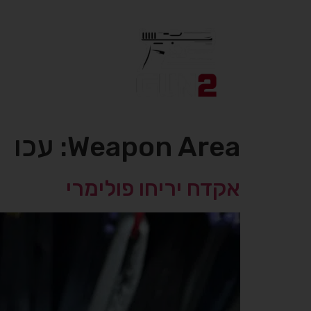
Weapon Area:
עכו
אקדח יריחו פולימרי