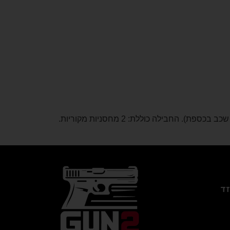
דגם: SIG SAUER P365 X Macro מצב: כמו חדש! נרכש לפני פחות משנה, נורה אך ורק במהלך ההכשרה הראשונית (מאז שכב בכספת). החבילה כוללת: 2 מחסניות מקוריות.