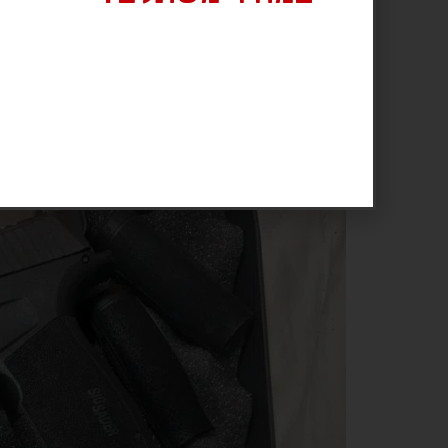
אקדח חצי אוטמטי פולימרי במצב מעולה מקבלים איתו
G SAUER P365 X Macro