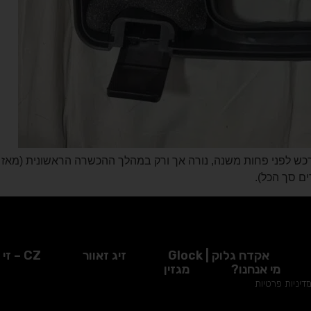
אקדח גלוק | Glock
זיג זאוור
CZ – זי זד
מי אנחנו?
מגזין
דיניות פרטיות