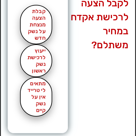
לקבל הצעה
קבלת
לרכישת אקדח
הצעה
מנצחת
במחיר
על נשק
חדש
משתלם?
ייעוץ
לרכישת
נשק
ראשון
מתאים
לי טרייד
אין על
נשק
קיים