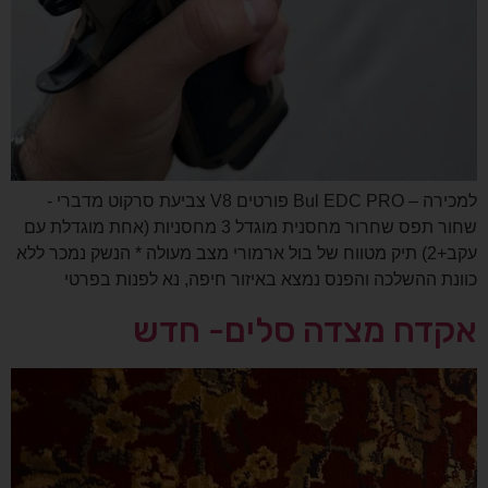
למכירה – Bul EDC PRO פורטים V8 צביעת סרקוט מדברי -
שחור תפס שחרור מחסנית מוגדל 3 מחסניות (אחת מוגדלת עם
עקב+2) תיק מטווח של בול ארמורי מצב מעולה * הנשק נמכר ללא
כוונת ההשלכה והפנס נמצא באיזור חיפה, נא לפנות בפרטי
אקדח מצדה סלים- חדש