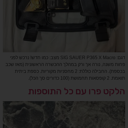
דגם: SIG SAUER P365 X Macro מצב: כמו חדש! נרכש לפני
פחות משנה, נורה אך ורק במהלך ההכשרה הראשונית (מאז שכב
בכספת). החבילה כוללת: 2 מחסניות מקוריות. כספת ביתית
תואמת. 2 קופסאות תחמושת (100 כדורים סך הכל).
הלקט פרו עם כל התוספות