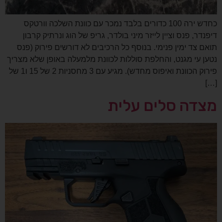
כחדש ירה 100 כדורים בלבד נמכר עם כוונת השלכה וורטקס
דיפנדר, פנס וציין לייזר מיני בולדר, גריפ של הוג ונרתיק קרבון
תואם צד ימין פנימי. בנוסף כל הרכיבים לא דורשים פירוק (פנס
נטען עי מגנט, והחלפת סוללות לכוונת מלמעלה באופן שלא מצריך
פירוק הכוונת ואיפוס מחדש). מגיע עם 3 מחסניות 2 של 15 ו1 של
[…]
מצדה סלים עלית