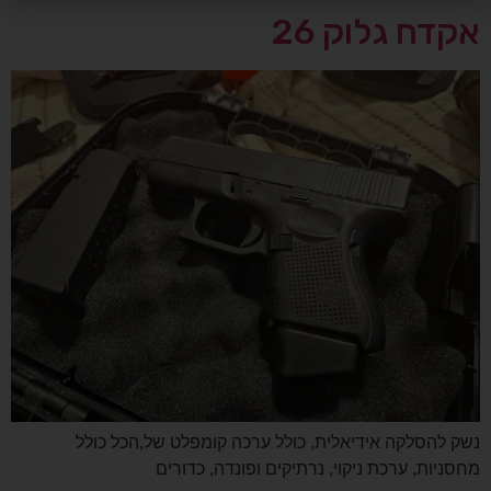
אקדח גלוק 26
נשק להסלקה אידיאלית, כולל ערכה קומפלט של,הכל כולל
מחסניות, ערכת ניקוי, נרתיקים ופונדה, כדורים