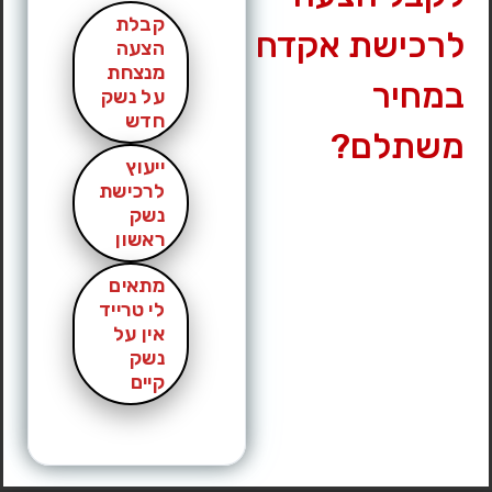
קבלת
לרכישת אקדח
הצעה
מנצחת
במחיר
על נשק
חדש
משתלם?
ייעוץ
לרכישת
נשק
ראשון
מתאים
לי טרייד
אין על
נשק
קיים
אקדח גלוק 19c USA מגיע עם 4 מחסניות וקייס של גלוק. גמיש
במחיר מוכר עקב עזיבה לתקופה ארוכה בחול