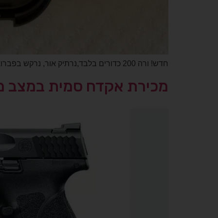
חדש! ורה 200 כדורים בלבד,נרתיק אור, נרקש בפברואר, יש כל הניירת
מכירת אקדח סמית במצב מ