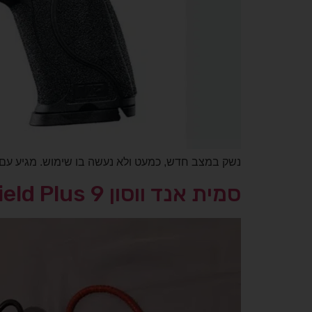
נשק במצב חדש, כמעט ולא נעשה בו שימוש. מגיע עם 2 מחסניות של 15 כדורים כל אחת+ מנשא לנש
סמית אנד ווסון M&P Shield Plus 9 מ”מ — כמו חדש, 3 מחסניות + נרתיק + כספת