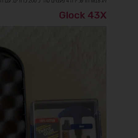
זיג M18 חדש, ירה 4 פעמים סה״כ 200 כדורים. עם הכנה לכוונת השלכה. מוכר עם פנס ונרתיק תואם. 3,500 + 450 העברת בעלות. רק בוואטסאפ, 050-8313231
Glock 43X