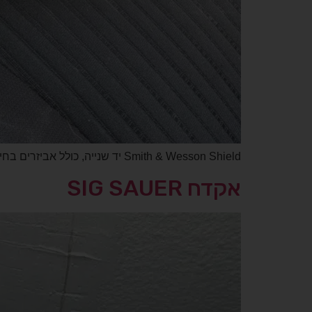
Smith & Wesson Shield יד שנייה, כולל אביזרים בחינם. גמיש מאוד במחיר – רלוונטי עד ה 29/07/26. כל הקודם זוכה!
אקדח SIG SAUER