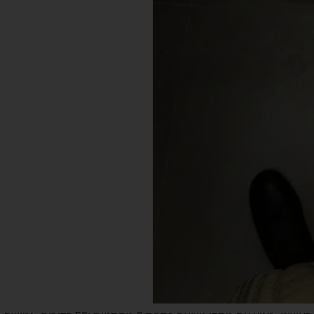
ייעוץ לר
מתאים לי טרי
 נשיאה,כספת,2 מחסניות ו50 כדורים. גמישה במחיר