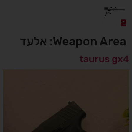
אקדחים יד 2
אקדחים יד 1
אביזרי נשק יד 2
Weapon Area:
אלעד
taurus gx4