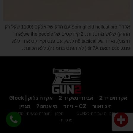
אקדח Springfield hellcat pro עם הדק של אפקס (1100 שקל רק
ההדק) שלוש מחסניות , 2 קיידקסים של we the people(אחד
חיצוני), ואחד של n8 tactical לנשק עם פנס וקיידקס אחד ללא
פנס. פנס תואם tlr 7A ( לא הפנס בתמונה). ללא הכוונת .
אקדחים יד 2
אביזרי נשק יד 2
אקדח גלוק | Glock
זיג זאוור
CZ – זי זד
מי אנחנו?
מגזין
כל הזכויות שמורות לGUN2
תקנון
|
הצהרת נגישות
|
מדיניות
פרטיות