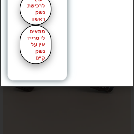
לרכישת
נשק
ראשון
מתאים
לי טרייד
אין על
נשק
קיים