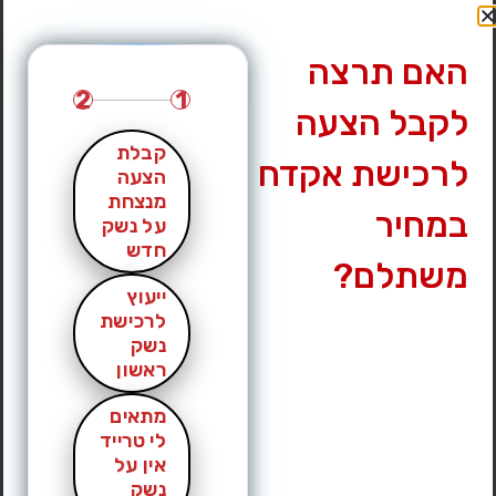
האם תרצה
2
1
לקבל הצעה
קבלת
לרכישת אקדח
הצעה
מנצחת
במחיר
על נשק
חדש
משתלם?
גלוק 43x נקנה לפני חצי שנה, אקדח שלא ירו בו עדיין .
ייעוץ
אקדח רמון
לרכישת
נשק
ראשון
מתאים
לי טרייד
אין על
נשק