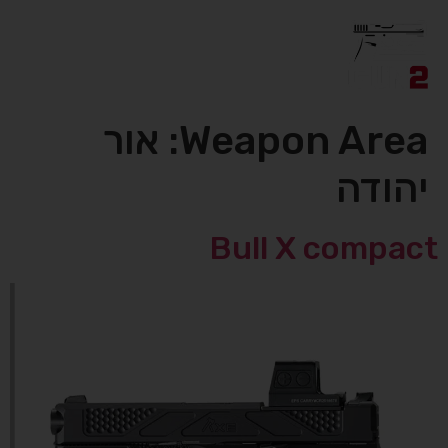
אקדחים יד 2
אקדחים יד 1
אביזרי נשק יד 2
Weapon Area:
אור
יהודה
Bull X compact