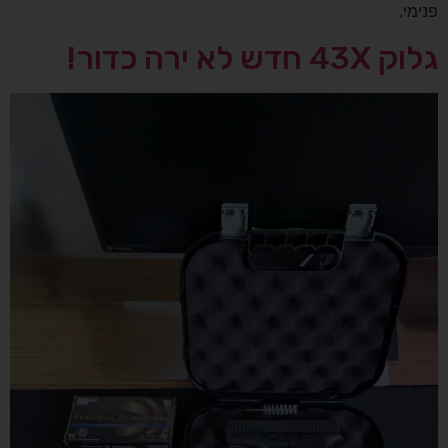
פנימי.
גלוק 43X חדש לא ירה כדור!