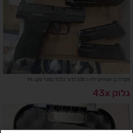
אקדח בן שנתיים ירה כ 100 כדור בלבד נמכר עקב גיל
גלוק 43x