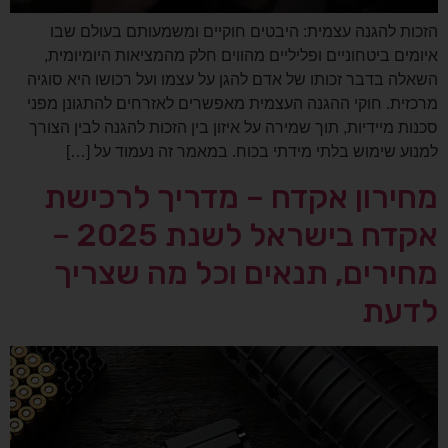
הזכות להגנה עצמית: היבטים חוקיים ומשמעותם בעולם שבו
איומים ביטחוניים ופליליים מהווים חלק מהמציאות היומיומית,
השאלה בדבר זכותו של אדם להגן על עצמו ועל רכושו היא סוגיה
מרכזית. חוקי ההגנה העצמית מאפשרים לאזרחים להתגונן מפני
סכנות מיידיות, תוך שמירה על איזון בין הזכות להגנה לבין הצורך
למנוע שימוש בלתי מידתי בכוח. במאמר זה נעמוד על […]
מחירון אקדח – מדריך לרכישת
אקדח בישראל לשנת 2025 –
מחירים, תנאים וכל מה שצריך
לדעת