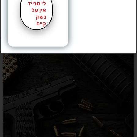
הבטיחות וההתאמה לצרכים האישיים שלכם. למה דווקא אקדח
לי טרייד
אין על
קטן? נכון שאקדחים גדולים לרוב יציבים יותר וקל לפגוע איתם
נשק
במטרה, אך המשקל והגודל שלהם עלולים להפוך את הנשיאה […]
קיים
אקדחים לשמאליים: אילו
פתרונות קיימים?