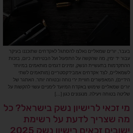
בעבר, יורים שמאליים נאלצו להסתגל לאקדחים שתוכננו בעיקר
עבור יד ימין, מה שהקשה על התפעול ועל הבטיחות. כיום, בזכות
ההתקדמות בתעשיית הנשק, זמינים דגמים מותאמים במיוחד
לשמאליים, לצד אקדחים אמבידקסטריים (מותאמים לשתי
הידיים), המאפשרים חוויית ירי נוחה ובטוחה יותר. האתגר של
יורים שמאליים שימוש באקדח המיועד לימניים עשוי להקשות על
שליטה בטוחה ויעילה. מנגנונים כגון […]
מי זכאי לרישיון נשק בישראל? כל
מה שצריך לדעת על רשימת
ישובים זכאים רישיון נשק 2025