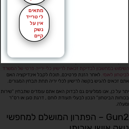
למעשה, ישנה רשימה ספציפית של יישובים זכאים אך מדובר ברשימה
מתאים
אשר איננה זמינה לציבור – היא איננה מפורסמת ולעולם לא ניתן
לי טרייד
דעת בוודאות אלו יישובים אכן כלולים בה מפורשות. עם זאת, ניתן
אין על
למנות מספר קריטריונים ביחס ליישוב מגוריכם אשר עשויים להעלות
נשק
את הסיכוי לקבלת רישיון הנשק. את רשימתו מעדכן המשרד לביטחון
קיים
לאומי אחת לתקופה, בהתאם לשיקול דעתו. כאן המקום לציין – גם
עבודה באחד היישובים הכלולים ברשימה עשויה להעלות באופן ניכר
את הסיכוי לקבל רישיון נשק, אך כמובן שהדבר איננו מובטח.
על אף האמור,
תוכלו לבדוק האם יישובכם כלול ברשימה בעזרת
השימוש במחשבון לבדיקת זכאות לרישיון כלי ירייה פרטי של המשרד
לביטחון לאומי.
לאחר הזנת פרטיכם, תוכלו לקבל אינדיקציה האם
אתם זכאים להגיש בקשה לרישיון לכלי יריה תחת תבחין המגורים.
יתר על כן, אנו ממליצים גם לבדוק האם אתם עומדים שתבחין “שירות
בכוחות הביטחון” הנכון לבעלי תעודת לוחם , דרגת סגן או רס”ר
ומעלה.
Gun2 – הפתרון המושלם למחפשי
נשק אישי איכותי