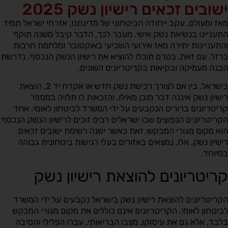
ישובים זכאים רישיון נשק 2025
מאז ומעולם, עקב ייחודה הביטחוני של מדינתנו, אזרחי ישראל תמיד
התעניינו בנשיאת נשק אישי. מעבר לכך, הדבר קיבל משנה תוקף
והתעניינות יתירה מאז אירועי השביעי באוקטובר ומלחמת חרבות
ברזל. עם זאת, בטרם תוכלו להוציא את רישיון הנשק הנכסף, נדרשת
הבנה מעמיקה ובקיאות בקריטריונים השונים.
בישראל, בין אם לצורך רכישת נשק חדש או אקדח יד 2, הוצאת
רישיון נשק איננה דבר מובן מאילו, והזכאות לו תלויה במספר
קריטריונים ברורים הנקבעים על ידי המשרד לביטחון לאומי. אחד
הקריטריונים הנפוצים שבו ישראלים רבים זוכים לרישיון הנשק הנכסף
הוא מקום מגורי המבקש; זאת כאשר ישנה רשימת ישובים זכאים
רישיון נשק. אלו, נמצאים באזורים בעלי רגישות ביטחונית גבוהה
במיוחד.
קריטריונים להוצאת רישיון נשק
הקריטריונים להוצאת רישיון נשק בישראל נקבעים על ידי המשרד
לביטחון לאומי. הקריטריונים אינם כוללים את מקום מגורי המבקש
בלבד, אלא גם את עיסוקו, מצבו הבריאותי, עברו הפלילי והסיבה