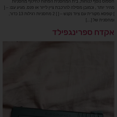
חספוס נוסף לנוחות, בית המחסנית הפתוח לחילוף מחסניות
מהיר יותר , וכמובן מסילה להרכבת ציין לייזר או פנס. מגיע עם: – [
] קופסא מקורית עם ציוד נקנש – [ ] 2 מחסניות רגילות 13 כדור,
ומחסנית של […]
אקדח ספרינגפילד