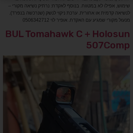
שימוש, אפילו לא במטווח. בנוסף לאקדח: נרתיק נשיאה מקורי –
לנשיאה קדמית או אחורית. ערכת ניקוי לנשק (שנרכשה בנפרד).
מנעול מקורי שמגיע עם האקדח. אופיר לוי 0506342712
BUL Tomahawk C + Holosun
507Comp