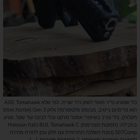
כלי שמגיע נדיר מאוד לשוק היד שנייה. למי שלא AXE Tomahawk
הוא פרימיום נייטיב. מבוסס פלטפורמת גלוק Gen 3 (אמינות ואפס
תקלות), בלי צורך בשיפורי אפטר מרקט ובלי לבזבז עוד שקל. מגיע
בחבילה: (תמונות מצורפות) BUL Tomahawk C כוונת Holosun
507Comp (כוונת השלכה תחרותית עם חלון ענק לחזרה מהירה
לתמונה) מותקנת ומאופסת. 2 מחסניות מקוריות. […]