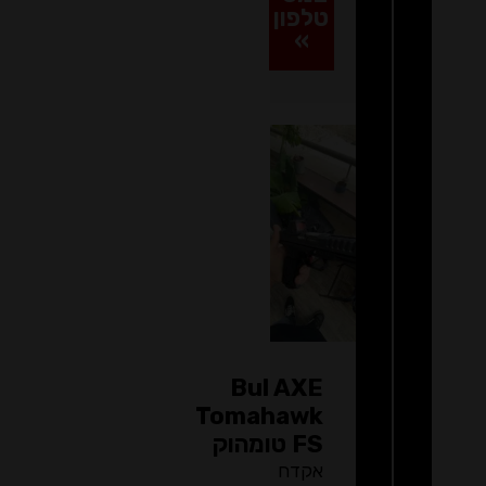
טלפון
»
Bul AXE
Tomahawk
FS טומהוק
אקדח