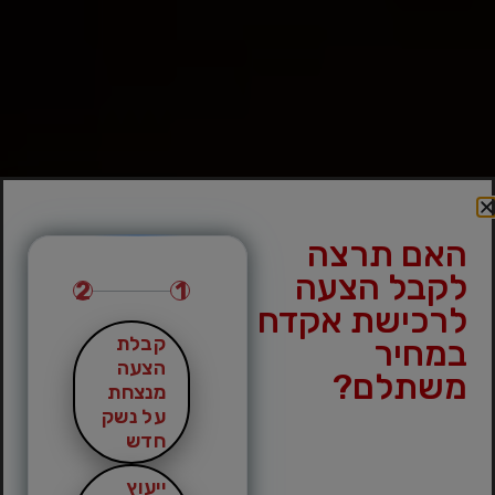
האם תרצה
לקבל הצעה
2
1
לרכישת אקדח
קבלת
במחיר
הצעה
משתלם?
מנצחת
על נשק
חדש
ייעוץ