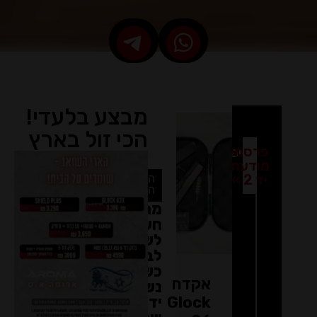
מבצע בלעדי!
הכי זול בארץ
פרסמו
מודעת
יד 2 »
הטיפ
השבועי
מה
חשוב
לשים
לב
כשקונים
אקדח
נשק
Glock
יד