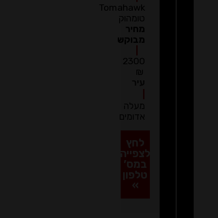
Tomahawk
טומהוק
מחיר
מבוקש
|
2300
₪
עיר
|
מעלה
אדומים
לחץ
לצפייה
במס’
טלפון
»