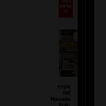
במס’
טלפון
»
אקדח
IWI
Masada
Full-