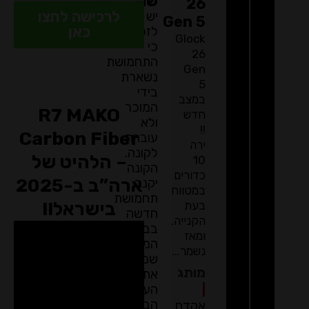
שניה?
26
לרכישה לחצו
יש
Gen 5
כאן
לזכור
Glock
כי
26
התחמושת
Gen
נשארת
5
בידי
במצב
המוכר
R7 MAKO
חדש
ולא
!!
Carbon Fiber
עוברת
ירה
לקונה.
– הלהיט של
10
הקונה
כדורים
ארה”ב ב-2025
יקנה
במטווח
תחמושת
בישראל!!
בעת
חדשה
הקנייה.
בבית
ומאז
המסחר
נשמר...
שמבצע
מותג
את
|
העברת
הבעלות.
אקדח