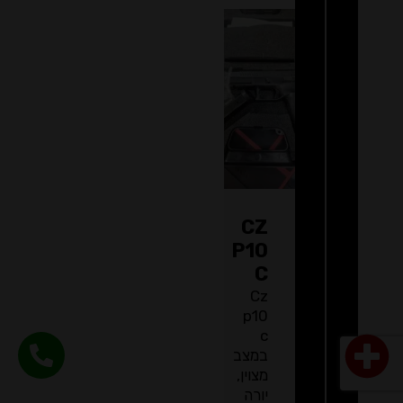
CZ
P10
C
Cz
p10
c
במצב
מצוין,
יורה