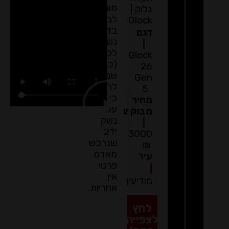
מומלץ
גלוק |
לבצע
Glock
בדיקת
דגם
נשק
|
לכלי
Glock
(כמו
26
שמבצעים
Gen
לרכב)
5
כי
מחיר
על
מבוקש
נשק
|
יד2
3000
שנרכש
₪
מאדם
עיר
פרטי
|
אין
מודיעין
אחריות.
לחץ
לצפייה