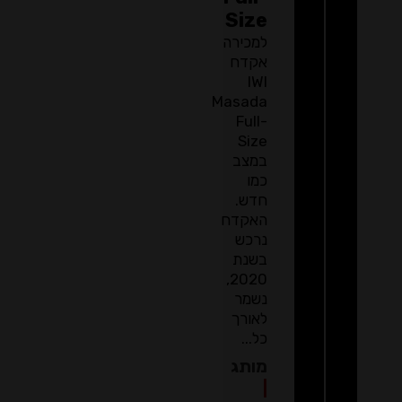
Size
למכירה
אקדח
IWI
Masada
Full-
Size
במצב
כמו
חדש.
האקדח
נרכש
בשנת
2020,
נשמר
לאורך
כל...
מותג
|