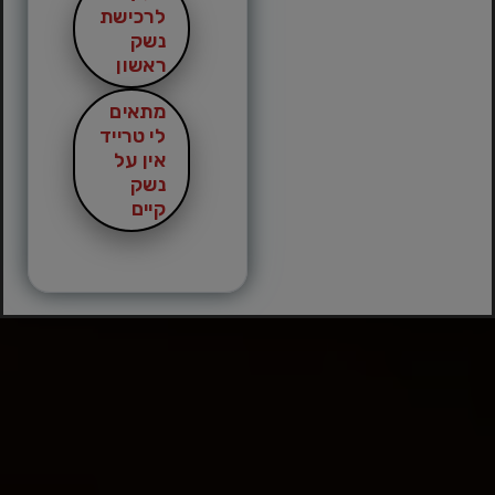
לרכישת
נשק
ראשון
מתאים
לי טרייד
אין על
נשק
קיים