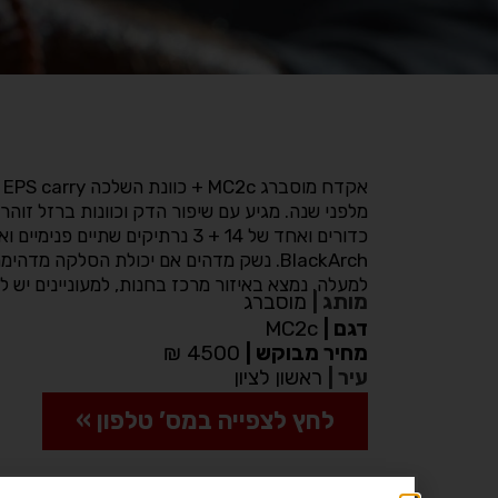
BlackArch. נשק מדהים אם יכולת הסלקה מד
למעלה. נמצא באיזור מרכז בחנות, למעוניינים יש ל
מותג
|
מוסברג
דגם
|
MC2c
מחיר מבוקש
|
4500 ₪
עיר
|
ראשון לציון
לחץ לצפייה במס’ טלפון »