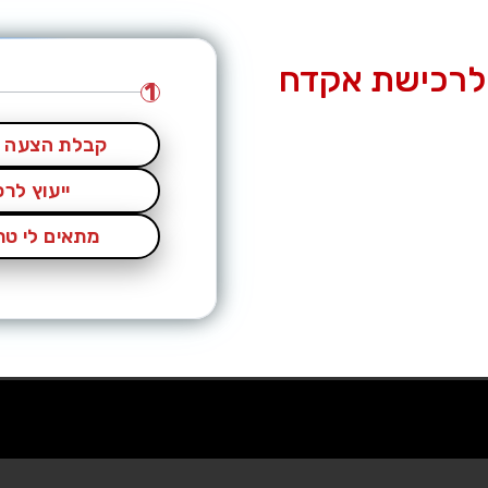
לרכישת אקדח
1
קבלת הצעה מ
ייעוץ לר
מתאים לי טרי
אקדח גלוק | Glock
זיג זאוור
CZ – זי זד
מי אנחנו?
מגזין
דיניות פרטיות