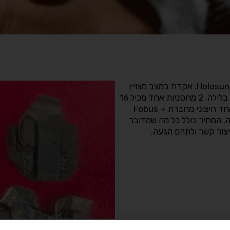
אקדח מוסברג MC2c + כוונת השלכה Holosun EPS carry. אקדח במצב מצויין
מלפני שנה. מגיע עם שיפור הדק וכוונות ברזל זוהר בלילה. 2 מחסניות אחד מכיל 16
כדורים ואחד של 14 + 3 נרתיקים שתיים פנימיים ואחד חיצוני מחברת Fobus +
הימה. המחיר כולל כל מה שמדובר
יצור קשר ולתהם הגעה.