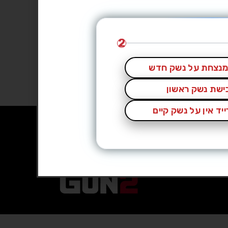
2
נצחת על נשק חדש
כישת נשק ראשון
יד אין על נשק קיים