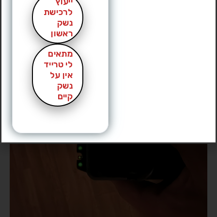
ייעוץ
לרכישת
נשק
ראשון
מתאים
לי טרייד
אין על
נשק
קיים