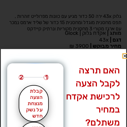
גלוק 43x ירה 50 כדור מגיע עם כוונות מפרולייט זוהרות ,
תפס מחסנית מוגדל ומחסנית 15 כדור של שליד ארמס נמכר
עם ארגז מקורי 3 מחסנית מקוריות ונרתיק קיידקס
מותג
|
אקדח גלוק | Glock
דגם
|
43x
מחיר מבוקש
|
3900 ₪
עיר
|
רהט
לחץ לצפייה במס’ טלפון »
האם תרצה
2
1
לקבל הצעה
קבלת
לרכישת אקדח
הצעה
מנצחת
במחיר
על נשק
חדש
משתלם?