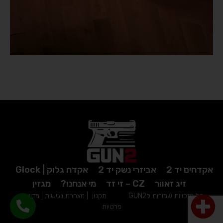
אקדחים יד 2
אביזרי נשק יד 2
אקדח גלוק | Glock
זיג זאוור
CZ – זי זד
מי אנחנו?
מגזין
כל הזכויות שמורות לGUN2
תקנון
|
הצהרת נגישות
|
מדיניות
פרטיות