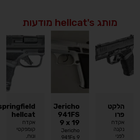
מותג hellcat's מודעות
הלקט
Jericho
springfield
פרו
941FS
hellcat
9 x 19
אקדח
אקדח
נקנה
קומפקטי
Jericho
לפני
ונוח,
941Fs 9