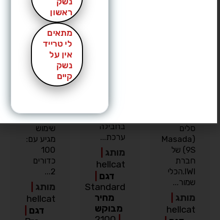
נשק
מ״מ
Hellcat
IWI
ראשון
נקנה
pro
Masada
לפני
Slim
במצב
מתאים
שנתיים.
(מצדה
חדש!! לא
לי טרייד
מגיע עם
סלים) 9
בוצע ירי
אין על
שתי
מ”מ –
מאז
נשק
מחסניות
מצב
שהוא
קיים
של 13 ו
חדש!
נקנה
11
פירוט:למכירה
נמכר
כדורים.
אקדח
עקב
כמו כן,
מצדה
חוסר
בחבילה
סלים
שימוש
ערכת...
(Masada
מגיע עם:
9S) של
100
מותג
|
חברת
כדורים
hellcat
IWI.הכלי
2...
דגם
|
שמור...
Standard
מותג
|
מותג
|
מחיר
hellcat
מבוקש
hellcat
דגם
|
2100
|