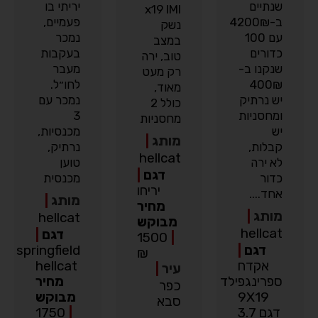
שנתיים
יריתי בו
x19 IMI
ב-4200₪
פעמיים,
נשק
עם 100
נמכר
במצב
כדורים
בעקבות
טוב, ירה
שנקנו ב-
מעבר
רק מעט
400₪
לחו״ל.
מאוד,
יש נרתיק
נמכר עם
כולל 2
ומחסניות
3
מחסניות
יש
מכנסיות,
מותג
|
קבלות,
נרתיק,
hellcat
לא ירה
טוען
דגם
|
כדור
מכנסית
יריחו
אחד....
מותג
|
מחיר
מותג
|
hellcat
מבוקש
hellcat
דגם
|
1500
|
דגם
|
springfield
₪
אקדח
hellcat
עיר
|
ספרינגפילד
מחיר
כפר
9X19
מבוקש
סבא
דגם 3.7
|
1750