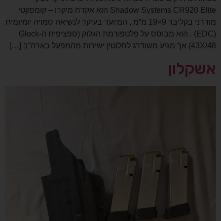
Shadow Systems CR920 Elite הוא אקדח מיקרו – קומפקטי
מודרני בקליבר 9×19 מ”מ , המיועד בעיקר לנשיאה סמויה יומיומית
(EDC) . הוא מבוסס על פלטפורמת הגלוק (ספציפית ה-Glock
43X/48) אך מגיע משודרג לחלוטין ישירות מהמפעל בארה”ב […]
אשקלון