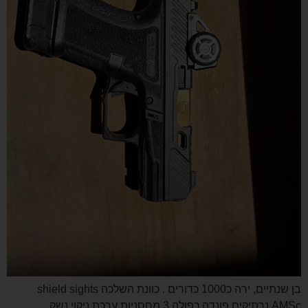
בן שנתיים, ירה כ1000 כדורים . כוונת השלכה shield sights
AMSc נרתיקים פונדה כפולה 3 מחסניות ערכת ניקוי נשק