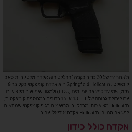
(לאחר ירי של 20 כדור בקניה )ההלקט הוא אקדח מקטגוריית סאב
קומפקט . ה־Springfield Hellcat הוא אקדח קומפקטי בקליבר 9
מ”מ, שמיועד לנשיאה יומיומית (EDC) ולמגוון שימושים מקצועיים.
עם קיבולת גבוהה של 11 , 13 או 15 כדורים במחסנית קומפקטית,
ה־Hellcat מציע כוח ומרחק ירי מרשימים בגוף קומפקטי שמתאים
לנשיאה סמויה. ה־Hellcat אקדח אידיאלי עבור […]
אקדח כולל כידון