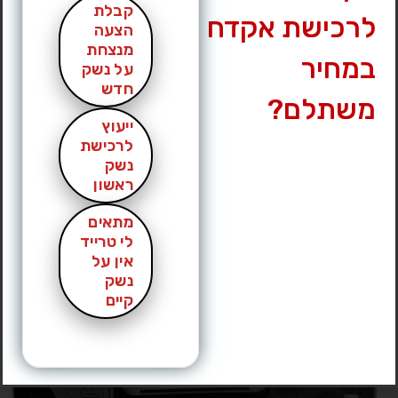
קבלת
לרכישת אקדח
הצעה
מנצחת
במחיר
על נשק
חדש
משתלם?
ייעוץ
לרכישת
נשק
ערכת הסבה לגלוק 19 ,חדש , עם כוונת השלכה של vortex חדשה
ראשון
, פנס טקטי של nitecore ,ידיד למחסנית . הכל עלה 3500 מוכר
ב2000 ערכת ה-KPOS Scout מבית FAB Defense היא מערכת
מתאים
הסבה ( Pistol Conversion Kit ) ההופכת אקדח גלוק לנשק דמוי
לי טרייד
תת – מקלע ( PDW ) . הערכה משלבת גוף פולימרי […]
אין על
נשק
למכירה Sig Sauer P365
קיים