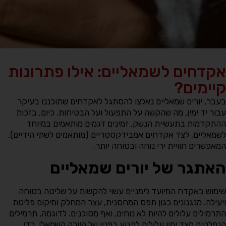
אקדחים לשמאליים: אילו פתרונות
קיימים?
בעבר, יורים שמאליים נאלצו להסתגל לאקדחים שתוכננו בעיקר
עבור יד ימין, מה שהקשה על התפעול ועל הבטיחות. כיום, בזכות
ההתקדמות בתעשיית הנשק, זמינים דגמים מותאמים במיוחד
לשמאליים, לצד אקדחים אמבידקסטריים (מותאמים לשתי הידיים),
המאפשרים חוויית ירי נוחה ובטוחה יותר.
האתגר של יורים שמאליים
שימוש באקדח המיועד לימניים עשוי להקשות על שליטה בטוחה
ויעילה. מנגנונים כגון תפס המחסנית, עצר המחלק ומיקום פליטת
התרמילים עלולים להיות לא נוחים, ואף מסוכנים. לדוגמה, תרמילים
הנפלטים מצד ימין עלולים לפגוע בפניו של היורה השמאלי. כדי