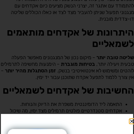
להתמודד עם אתגר זה, יצרני הנשק מציעים כיום אקדחים עם
מנגנוני תפעול שניתן להעביר מצד לצד או כאלו הכוללים שליטה
דו-צדדית מובנית.
היתרונות של אקדחים מותאמים
לשמאליים
שליטה טובה יותר
– מיקום נכון של המנגנונים מאפשר הפעלה
טבעית ויעילה יותר,
בטיחות מוגברת
– הימנעות מחשיפה לתרמילים
לוהטים ומשימוש לא אינטואיטיבי בנשק.
זמן הסתגלות מהיר יותר
–
אין צורך ללמוד לתפעל אקדח שתוכנן עבור יד ימין.
החשיבות של אקדחים לשמאליים
התאמה ליד הדומיננטית משפרת את הדיוק והנוחות.
אקדחים סטנדרטיים פולטים תרמילים מצד ימין, מה שיכול
לסכן יורים שמאליים.
כיום ישנם דגמים עם מנגנונים הפיכים או דו-צדדיים.