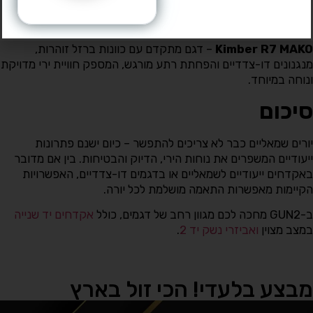
ומנגנוני שליטה דו-צדדיים. דגם OR מוכן להרכבת כוונת השלכה
(Red Dot).
Kimber R7 MAKO
– דגם מתקדם עם כוונות ברזל זוהרות,
מנגנונים דו-צדדיים והפחתת רתע מורגש, המספק חוויית ירי מדויקת
ונוחה במיוחד.
סיכום
יורים שמאליים כבר לא צריכים להתפשר – כיום ישנם פתרונות
ייעודיים המשפרים את נוחות הירי, הדיוק והבטיחות. בין אם מדובר
באקדחים ייעודיים לשמאליים או בדגמים דו-צדדיים, האפשרויות
הקיימות מאפשרות התאמה מושלמת לכל יורה.
ב-GUN2 מחכה לכם מגוון רחב של דגמים, כולל
אקדחים יד שנייה
במצב מצוין
ואביזרי נשק יד 2
.
מבצע בלעדי! הכי זול בארץ